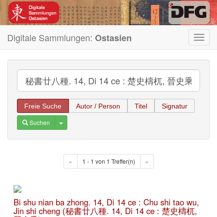
Digitale Sammlungen:
Ostasien
Toggl
navig
Freie Suche
Autor / Person
Titel
Signatur
Toggle Dropdown
Suchen
«
1 - 1 von 1 Treffer(n)
»
Bi shu nian ba zhong. 14, Di 14 ce : Chu shi tao wu,
Jin shi cheng (秘書廿八種. 14, Di 14 ce : 楚史檮杌,