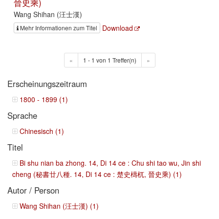
晉史乘)
Wang Shihan (汪士漢)
Download
Mehr Informationen zum Titel
«
1 - 1 von 1 Treffer(n)
»
Erscheinungszeitraum
1800 - 1899 (1)
Sprache
Chinesisch (1)
Titel
Bi shu nian ba zhong. 14, Di 14 ce : Chu shi tao wu, Jin shi
cheng (秘書廿八種. 14, Di 14 ce : 楚史檮杌, 晉史乘) (1)
Autor / Person
Wang Shihan (汪士漢) (1)