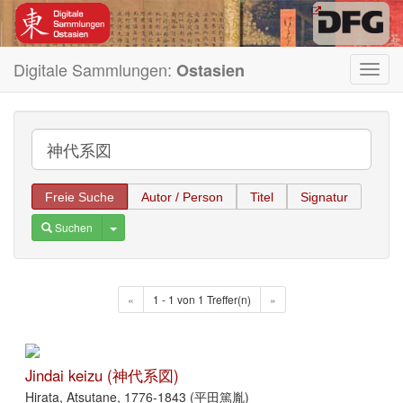
Digitale Sammlungen:
Ostasien
Toggl
navig
Freie Suche
Autor / Person
Titel
Signatur
Toggle Dropdown
Suchen
«
1 - 1 von 1 Treffer(n)
»
Jindai keizu (神代系図)
Hirata, Atsutane, 1776-1843 (平田篤胤)