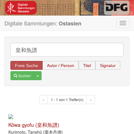
Digitale Sammlungen:
Ostasien
Toggl
navig
Freie Suche
Autor / Person
Titel
Signatur
Toggle Dropdown
Suchen
«
1 - 1 von 1 Treffer(n)
»
Kōwa gyofu (皇和魚譜)
Kurimoto, Tanshū (栗本丹洲)