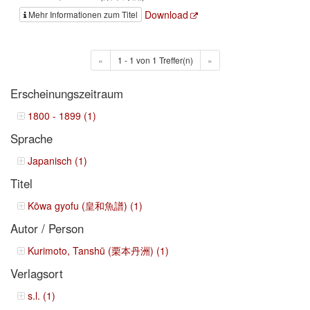
Download
Mehr Informationen zum Titel
«
1 - 1 von 1 Treffer(n)
»
Erscheinungszeitraum
1800 - 1899 (1)
Sprache
Japanisch (1)
Titel
Kōwa gyofu (皇和魚譜) (1)
Autor / Person
Kurimoto, Tanshū (栗本丹洲) (1)
Verlagsort
s.l. (1)