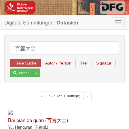
Digitale Sammlungen:
Ostasien
Toggl
navig
Freie Suche
Autor / Person
Titel
Signatur
Toggle Dropdown
Suchen
«
1 - 1 von 1 Treffer(n)
»
Bai pian da quan (百篇大全)
Yu, Hengwan (玉衡萬)