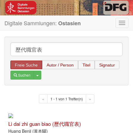
Digitale Sammlungen:
Ostasien
Toggl
navig
Freie Suche
Autor / Person
Titel
Signatur
Toggle Dropdown
Suchen
«
1 - 1 von 1 Treffer(n)
»
Li dai zhi guan biao (歷代職官表)
Huang Benji (黃本驥)