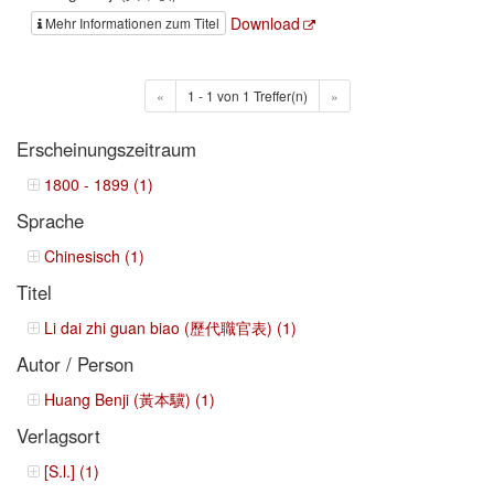
Download
Mehr Informationen zum Titel
«
1 - 1 von 1 Treffer(n)
»
Erscheinungszeitraum
1800 - 1899 (1)
Sprache
Chinesisch (1)
Titel
Li dai zhi guan biao (歷代職官表) (1)
Autor / Person
Huang Benji (黃本驥) (1)
Verlagsort
[S.l.] (1)