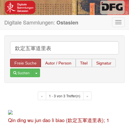
Digitale Sammlungen:
Ostasien
Toggl
navig
Freie Suche
Autor / Person
Titel
Signatur
Toggle Dropdown
Suchen
«
1 - 3 von 3 Treffer(n)
»
Qin ding wu jun dao li biao (欽定五軍道里表); 1