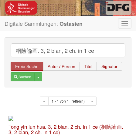
Digitale Sammlungen:
Ostasien
Toggl
navig
Freie Suche
Autor / Person
Titel
Signatur
Toggle Dropdown
Suchen
«
1 - 1 von 1 Treffer(n)
»
Tong yin lun hua. 3, 2 bian, 2 ch. in 1 ce (桐陰論画.
3, 2 bian, 2 ch. in 1 ce)