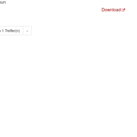
hun
Download
n 1 Treffer(n)
»