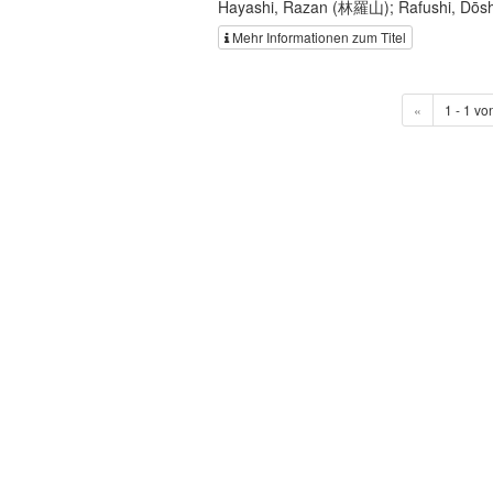
Hayashi, Razan (林羅山); Rafushi, Dōs
Mehr Informationen zum Titel
«
1 - 1 vo