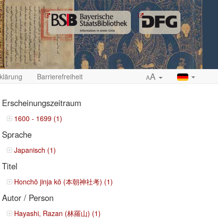
A
klärung
Barrierefreiheit
A
Erscheinungszeitraum
1600 - 1699 (1)
Sprache
ropdown
Japanisch (1)
Titel
Honchō jinja kō (本朝神社考) (1)
Autor / Person
Hayashi, Razan (林羅山) (1)