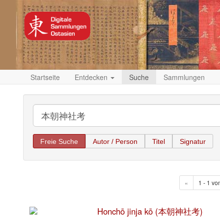
Startseite
Entdecken
Suche
Sammlungen
Freie Suche
Autor / Person
Titel
Signatur
«
1 - 1 vo
Honchō jinja kō (本朝神社考)