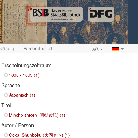
A
klärung
Barrierefreiheit
A
Erscheinungszeitraum
1800 - 1899 (1)
Sprache
ropdown
Japanisch (1)
Titel
Minchō shiken (明朝紫硯) (1)
Autor / Person
Ōoka, Shunboku (大岡春卜) (1)