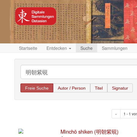
Startseite
Entdecken
Suche
Sammlungen
Freie Suche
Autor / Person
Titel
Signatur
«
1 - 1 vo
Minchō shiken (明朝紫硯)