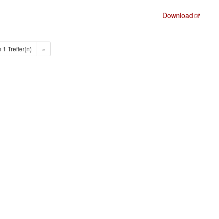
Download
n 1 Treffer(n)
»