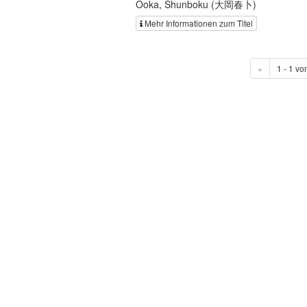
Ōoka, Shunboku (大岡春卜)
Mehr Informationen zum Titel
«
1 - 1 vo