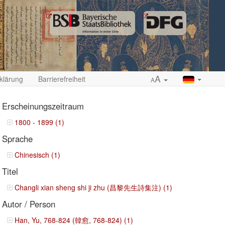
A
klärung
Barrierefreiheit
A
Erscheinungszeitraum
1800 - 1899 (1)
Sprache
ropdown
Chinesisch (1)
Titel
Changli xian sheng shi ji zhu (昌黎先生詩集注) (1)
Autor / Person
Han, Yu, 768-824 (韓愈, 768-824) (1)