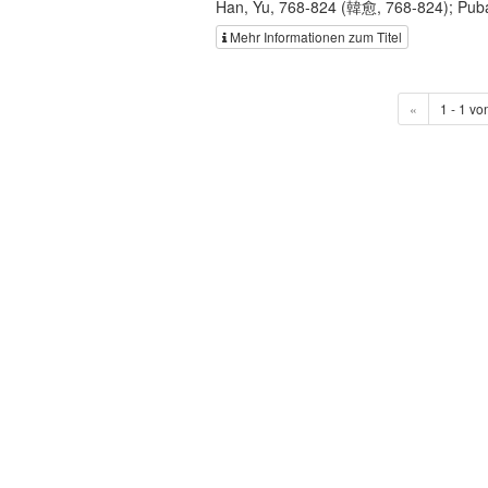
Han, Yu, 768-824 (韓愈, 768-824); Puba
Mehr Informationen zum Titel
«
1 - 1 vo