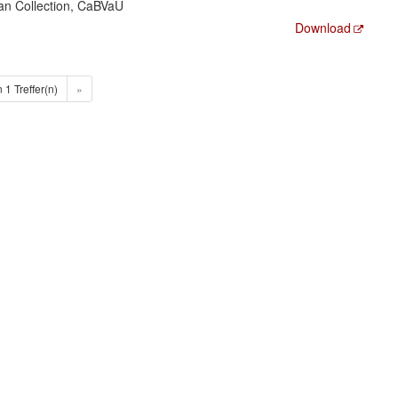
n Collection, CaBVaU
Download
n 1 Treffer(n)
»