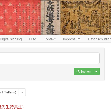
Digitalisierung
Hilfe
Kontakt
Impressum
Datenschutzer
Toggle D
Suchen
n 1 Treffer(n)
»
u (昌黎先生詩集注)