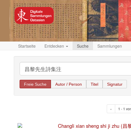
Startseite
Entdecken
Suche
Sammlungen
Freie Suche
Autor / Person
Titel
Signatur
«
1 - 1 vo
Changli xian sheng shi ji zh