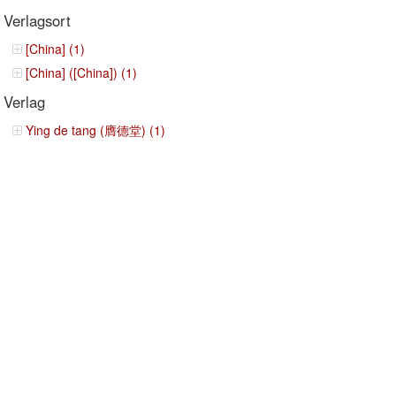
Verlagsort
[China] (1)
[China] ([China]) (1)
Verlag
Ying de tang (膺德堂) (1)