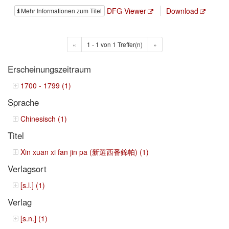
DFG-Viewer
Download
Mehr Informationen zum Titel
«
1 - 1 von 1 Treffer(n)
»
Erscheinungszeitraum
1700 - 1799 (1)
Sprache
Chinesisch (1)
Titel
Xin xuan xi fan jin pa (新選西番錦帕) (1)
Verlagsort
[s.l.] (1)
Verlag
[s.n.] (1)