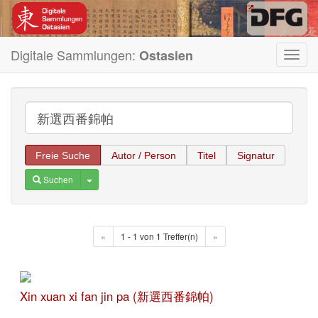
Digitale Sammlungen:
Ostasien
Toggl
navig
Freie Suche
Autor / Person
Titel
Signatur
Toggle Dropdown
Suchen
«
1 - 1 von 1 Treffer(n)
»
Xin xuan xi fan jin pa (新選西番錦帕)