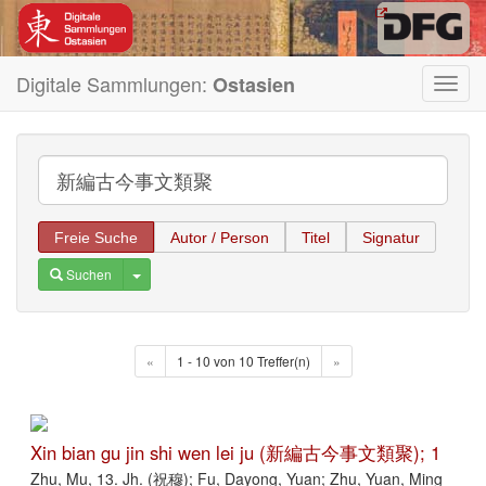
Digitale Sammlungen:
Ostasien
Toggl
navig
Freie Suche
Autor / Person
Titel
Signatur
Toggle Dropdown
Suchen
«
1 - 10 von 10 Treffer(n)
»
Xin bian gu jin shi wen lei ju (新編古今事文類聚); 1
Zhu, Mu, 13. Jh. (祝穆); Fu, Dayong, Yuan; Zhu, Yuan, Ming