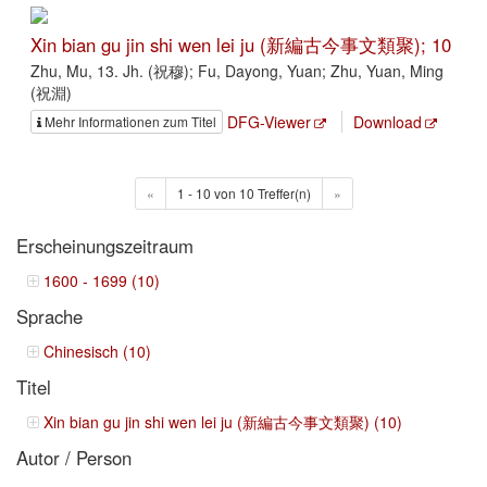
Xin bian gu jin shi wen lei ju (新編古今事文類聚); 10
Zhu, Mu, 13. Jh. (祝穆); Fu, Dayong, Yuan; Zhu, Yuan, Ming
(祝淵)
DFG-Viewer
Download
Mehr Informationen zum Titel
«
1 - 10 von 10 Treffer(n)
»
Erscheinungszeitraum
1600 - 1699 (10)
Sprache
Chinesisch (10)
Titel
Xin bian gu jin shi wen lei ju (新編古今事文類聚) (10)
Autor / Person