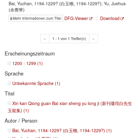
Bai, Yuchan, 1194-1229? (白玉蟾, 1194-1229?); Yu, Juehua
(余覺華)
DFG-Viewer
Download
Mehr Informationen zum Titel
«
1 - 1 von 1 Treffer(n)
»
Erscheinungszeitraum
1200 - 1299 (1)
Sprache
Unbekannte Sprache (1)
Titel
Xin kan Qiong guan Bai xian sheng yu long ji (新刊瓊琯白先生
玉龍集) (1)
Autor / Person
Bai, Yuchan, 1194-1229? (白玉蟾, 1194-1229?) (1)