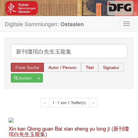
Digitale Sammlungen:
Ostasien
Toggl
navig
Freie Suche
Autor / Person
Titel
Signatur
Toggle Dropdown
Suchen
«
1 - 1 von 1 Treffer(n)
»
Xin kan Qiong guan Bai xian sheng yu long ji (新刊瓊
琯白先生玉龍集)