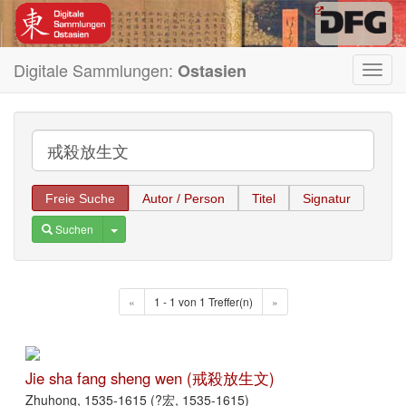
Digitale Sammlungen:
Ostasien
Toggl
navig
Freie Suche
Autor / Person
Titel
Signatur
Toggle Dropdown
Suchen
«
1 - 1 von 1 Treffer(n)
»
Jie sha fang sheng wen (戒殺放生文)
Zhuhong, 1535-1615 (?宏, 1535-1615)