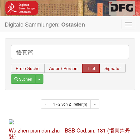
Digitale Sammlungen:
Ostasien
Toggl
navig
Freie Suche
Autor / Person
Titel
Signatur
Toggle Dropdown
Suchen
«
1 - 2 von 2 Treffer(n)
»
Wu zhen pian dan zhu - BSB Cod.sin. 131 (悟真篇丹
註)