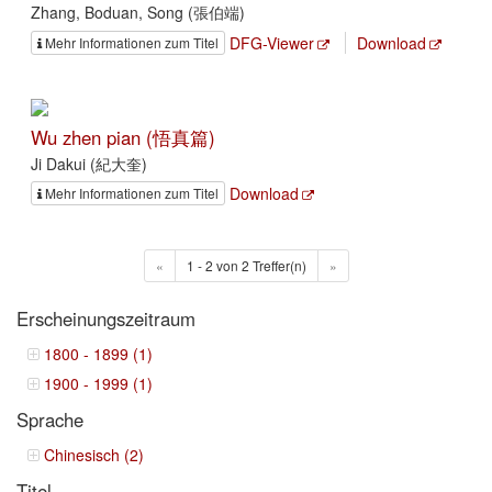
Zhang, Boduan, Song (張伯端)
DFG-Viewer
Download
Mehr Informationen zum Titel
Wu zhen pian (悟真篇)
Ji Dakui (紀大奎)
Download
Mehr Informationen zum Titel
«
1 - 2 von 2 Treffer(n)
»
Erscheinungszeitraum
1800 - 1899 (1)
1900 - 1999 (1)
Sprache
Chinesisch (2)
Titel