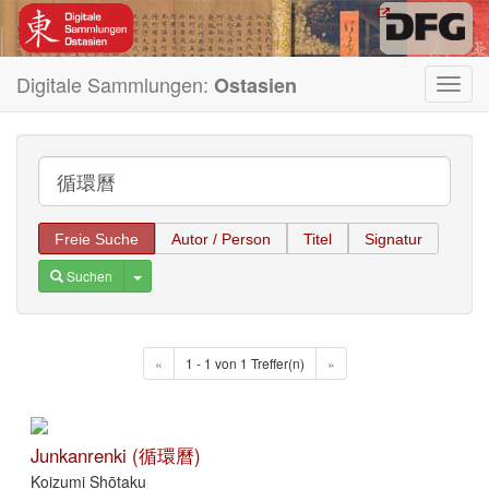
Digitale Sammlungen:
Ostasien
Toggl
navig
Freie Suche
Autor / Person
Titel
Signatur
Toggle Dropdown
Suchen
«
1 - 1 von 1 Treffer(n)
»
Junkanrenki (循環曆)
Koizumi Shōtaku