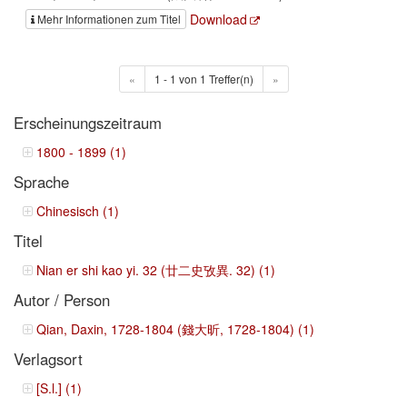
Download
Mehr Informationen zum Titel
«
1 - 1 von 1 Treffer(n)
»
Erscheinungszeitraum
1800 - 1899 (1)
Sprache
Chinesisch (1)
Titel
Nian er shi kao yi. 32 (廿二史攷異. 32) (1)
Autor / Person
Qian, Daxin, 1728-1804 (錢大昕, 1728-1804) (1)
Verlagsort
[S.l.] (1)