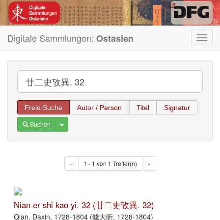
Digitale Sammlungen:
Ostasien
Toggl
navig
Freie Suche
Autor / Person
Titel
Signatur
Toggle Dropdown
Suchen
«
1 - 1 von 1 Treffer(n)
»
Nian er shi kao yi. 32 (廿二史攷異. 32)
Qian, Daxin, 1728-1804 (錢大昕, 1728-1804)