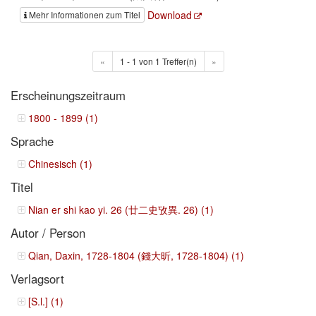
Download
Mehr Informationen zum Titel
«
1 - 1 von 1 Treffer(n)
»
Erscheinungszeitraum
1800 - 1899 (1)
Sprache
Chinesisch (1)
Titel
Nian er shi kao yi. 26 (廿二史攷異. 26) (1)
Autor / Person
Qian, Daxin, 1728-1804 (錢大昕, 1728-1804) (1)
Verlagsort
[S.l.] (1)