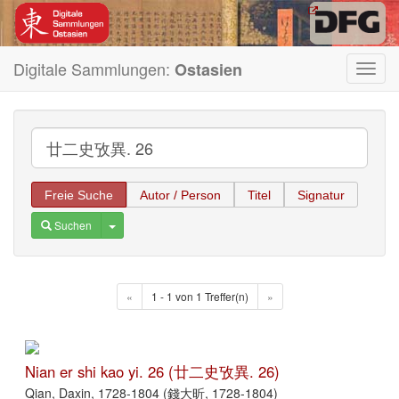
Digitale Sammlungen:
Ostasien
Toggl
navig
Freie Suche
Autor / Person
Titel
Signatur
Toggle Dropdown
Suchen
«
1 - 1 von 1 Treffer(n)
»
Nian er shi kao yi. 26 (廿二史攷異. 26)
Qian, Daxin, 1728-1804 (錢大昕, 1728-1804)