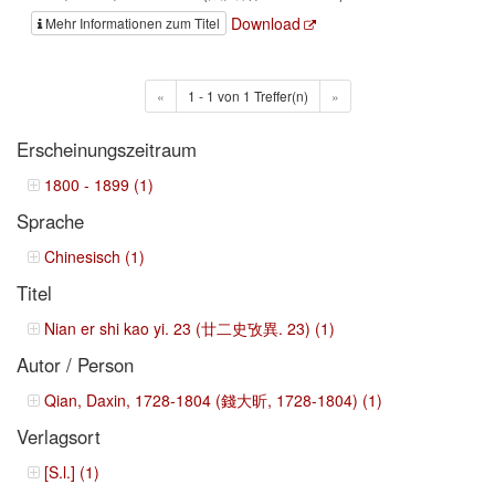
Download
Mehr Informationen zum Titel
«
1 - 1 von 1 Treffer(n)
»
Erscheinungszeitraum
1800 - 1899 (1)
Sprache
Chinesisch (1)
Titel
Nian er shi kao yi. 23 (廿二史攷異. 23) (1)
Autor / Person
Qian, Daxin, 1728-1804 (錢大昕, 1728-1804) (1)
Verlagsort
[S.l.] (1)