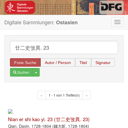
Digitale Sammlungen:
Ostasien
Toggl
navig
Freie Suche
Autor / Person
Titel
Signatur
Toggle Dropdown
Suchen
«
1 - 1 von 1 Treffer(n)
»
Nian er shi kao yi. 23 (廿二史攷異. 23)
Qian, Daxin, 1728-1804 (錢大昕, 1728-1804)