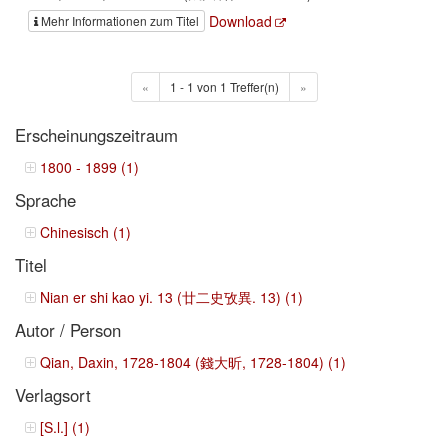
Download
Mehr Informationen zum Titel
«
1 - 1 von 1 Treffer(n)
»
Erscheinungszeitraum
1800 - 1899 (1)
Sprache
Chinesisch (1)
Titel
Nian er shi kao yi. 13 (廿二史攷異. 13) (1)
Autor / Person
Qian, Daxin, 1728-1804 (錢大昕, 1728-1804) (1)
Verlagsort
[S.l.] (1)