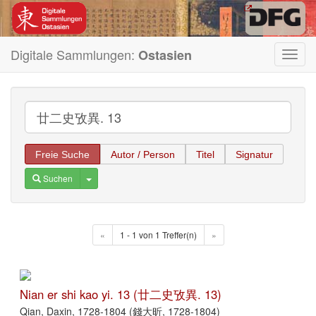
Digitale Sammlungen:
Ostasien
Toggl
navig
Freie Suche
Autor / Person
Titel
Signatur
Toggle Dropdown
Suchen
«
1 - 1 von 1 Treffer(n)
»
Nian er shi kao yi. 13 (廿二史攷異. 13)
Qian, Daxin, 1728-1804 (錢大昕, 1728-1804)