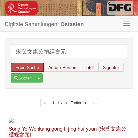
Digitale Sammlungen:
Ostasien
Toggl
navig
Freie Suche
Autor / Person
Titel
Signatur
Toggle Dropdown
Suchen
«
1 - 1 von 1 Treffer(n)
»
Song Ye Wenkang gong li jing hui yuan (宋葉文康公
禮經會元)