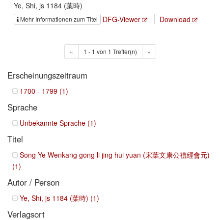
Ye, Shi, js 1184 (葉時)
DFG-Viewer
Download
Mehr Informationen zum Titel
«
1 - 1 von 1 Treffer(n)
»
Erscheinungszeitraum
1700 - 1799 (1)
Sprache
Unbekannte Sprache (1)
Titel
Song Ye Wenkang gong li jing hui yuan (宋葉文康公禮經會元)
(1)
Autor / Person
Ye, Shi, js 1184 (葉時) (1)
Verlagsort