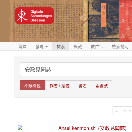
首頁
發現
檢索
典藏
數位化
檢索幫助
不限欄位
作者 / 編者
書名
索書號
«
1 - 
Ansei kenmon shi (安政見聞誌)