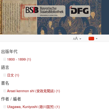
A
A
出版年代
1800 - 1899 (1)
語言
ropdown
日文 (1)
書名
Ansei kenmon shi (安政見聞誌) (1)
作者 / 編者
Utagawa, Kuniyoshi (歌川国芳) (1)