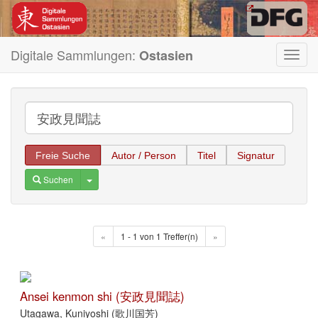
Digitale Sammlungen:
Ostasien
Toggl
navig
Freie Suche
Autor / Person
Titel
Signatur
Toggle Dropdown
Suchen
«
1 - 1 von 1 Treffer(n)
»
Ansei kenmon shi (安政見聞誌)
Utagawa, Kuniyoshi (歌川国芳)