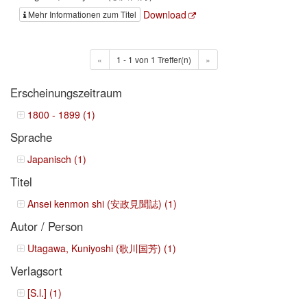
Download
Mehr Informationen zum Titel
«
1 - 1 von 1 Treffer(n)
»
Erscheinungszeitraum
1800 - 1899 (1)
Sprache
Japanisch (1)
Titel
Ansei kenmon shi (安政見聞誌) (1)
Autor / Person
Utagawa, Kuniyoshi (歌川国芳) (1)
Verlagsort
[S.l.] (1)