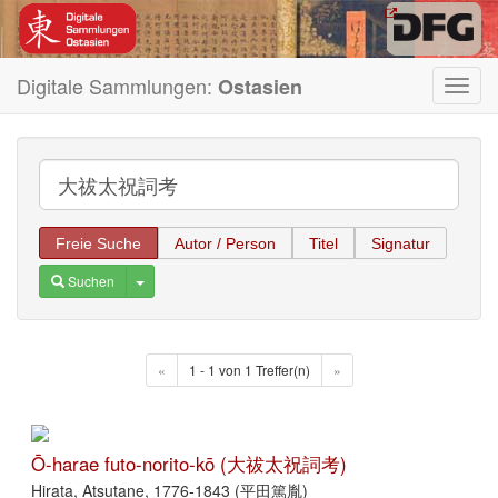
Digitale Sammlungen:
Ostasien
Toggl
navig
Freie Suche
Autor / Person
Titel
Signatur
Toggle Dropdown
Suchen
«
1 - 1 von 1 Treffer(n)
»
Ō-harae futo-norito-kō (大祓太祝詞考)
Hirata, Atsutane, 1776-1843 (平田篤胤)