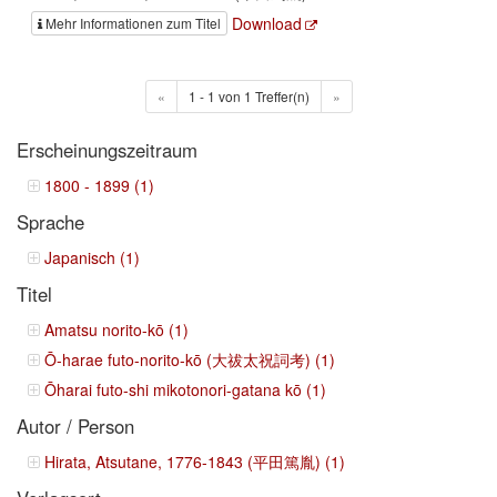
Download
Mehr Informationen zum Titel
«
1 - 1 von 1 Treffer(n)
»
Erscheinungszeitraum
1800 - 1899 (1)
Sprache
Japanisch (1)
Titel
Amatsu norito-kō (1)
Ō-harae futo-norito-kō (大祓太祝詞考) (1)
Ōharai futo-shi mikotonori-gatana kō (1)
Autor / Person
Hirata, Atsutane, 1776-1843 (平田篤胤) (1)