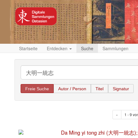
Startseite
Entdecken
Suche
Sammlungen
Freie Suche
Autor / Person
Titel
Signatur
«
1 - 9 vo
Da Ming yi tong zhi (大明一統志);