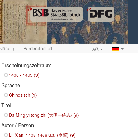
A
klärung
Barrierefreiheit
A
Erscheinungszeitraum
1400 - 1499 (9)
Sprache
ropdown
Chinesisch (9)
Titel
Da Ming yi tong zhi (大明一統志) (9)
Autor / Person
Li, Xian, 1408-1466 u.a. (李賢) (9)