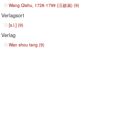
Wang Qishu, 1728-1799 (汪啟淑) (9)
Verlagsort
[s.l.] (9)
Verlag
Wan shou tang (9)