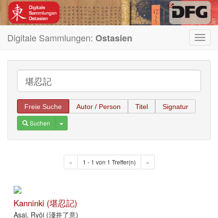
Digitale Sammlungen:
Ostasien
Toggl
navig
Freie Suche
Autor / Person
Titel
Signatur
Toggle Dropdown
Suchen
«
1 - 1 von 1 Treffer(n)
»
Kanninki (堪忍記)
Asai, Ryōi (淺井了意)