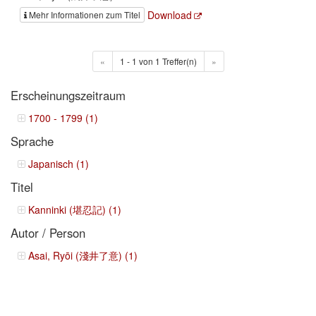
Download
Mehr Informationen zum Titel
«
1 - 1 von 1 Treffer(n)
»
Erscheinungszeitraum
1700 - 1799 (1)
Sprache
Japanisch (1)
Titel
Kanninki (堪忍記) (1)
Autor / Person
Asai, Ryōi (淺井了意) (1)