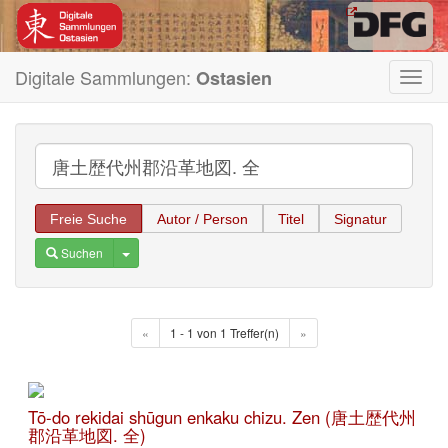
Digitale Sammlungen:
Ostasien
Toggl
navig
Freie Suche
Autor / Person
Titel
Signatur
Toggle Dropdown
Suchen
«
1 - 1 von 1 Treffer(n)
»
Tō-do rekidai shūgun enkaku chizu. Zen (唐土歴代州
郡沿革地図. 全)