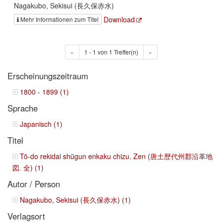
Nagakubo, Sekisui (長久保赤水)
Download
Mehr Informationen zum Titel
«
1 - 1 von 1 Treffer(n)
»
Erscheinungszeitraum
1800 - 1899 (1)
Sprache
Japanisch (1)
Titel
Tō-do rekidai shūgun enkaku chizu. Zen (唐土歴代州郡沿革地
図. 全) (1)
Autor / Person
Nagakubo, Sekisui (長久保赤水) (1)
Verlagsort