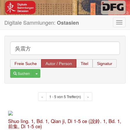
Digitale Sammlungen:
Ostasien
Toggl
navig
Freie Suche
Autor / Person
Titel
Signatur
Toggle Dropdown
Suchen
«
1 - 5 von 5 Treffer(n)
»
Shuo ling. 1, Bd. 1, Qian ji, Di 1-5 ce (說鈴. 1, Bd. 1,
前集, Di 1-5 ce)