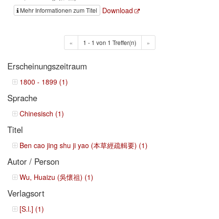
Download
Mehr Informationen zum Titel
«
1 - 1 von 1 Treffer(n)
»
Erscheinungszeitraum
1800 - 1899 (1)
Sprache
Chinesisch (1)
Titel
Ben cao jing shu ji yao (本草經疏輯要) (1)
Autor / Person
Wu, Huaizu (吳懷祖) (1)
Verlagsort
[S.l.] (1)