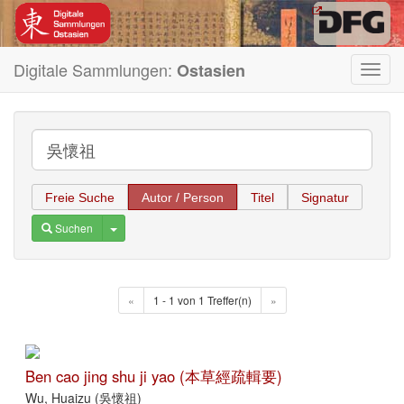
Digitale Sammlungen:
Ostasien
Toggl
navig
Freie Suche
Autor / Person
Titel
Signatur
Toggle Dropdown
Suchen
«
1 - 1 von 1 Treffer(n)
»
Ben cao jing shu ji yao (本草經疏輯要)
Wu, Huaizu (吳懷祖)