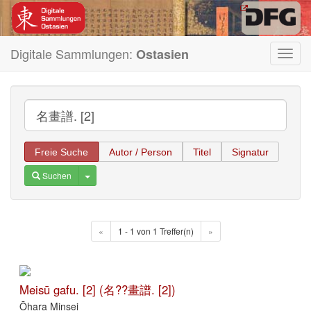
Digitale Sammlungen:
Ostasien
Toggl
navig
Freie Suche
Autor / Person
Titel
Signatur
Toggle Dropdown
Suchen
«
1 - 1 von 1 Treffer(n)
»
Meisū gafu. [2] (名??畫譜. [2])
Ōhara Minsei