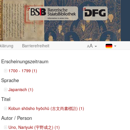
A
klärung
Barrierefreiheit
A
Erscheinungszeitraum
1700 - 1799 (1)
Sprache
ropdown
Japanisch (1)
Titel
Kobun shōsho hyōchū (古文尚書標註) (1)
Autor / Person
Uno, Nariyuki (宇野成之) (1)