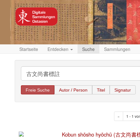
Startseite
Entdecken
Suche
Sammlungen
Freie Suche
Autor / Person
Titel
Signatur
«
1 - 1 vo
Kobun shōsho hyōchū (古文尚書