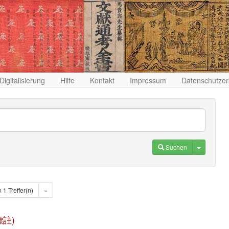
Digitalisierung
Hilfe
Kontakt
Impressum
Datenschutzer
Toggle D
Suchen
n 1 Treffer(n)
»
標註)