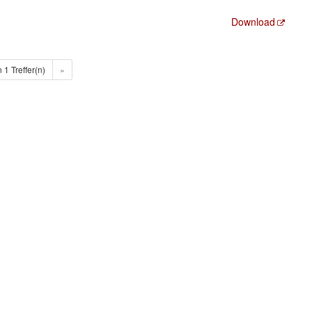
Download
n 1 Treffer(n)
»