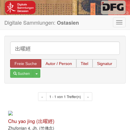
Digitale Sammlungen:
Ostasien
Toggl
navig
Freie Suche
Autor / Person
Titel
Signatur
Toggle Dropdown
Suchen
«
1 - 1 von 1 Treffer(n)
»
Chu yao jing (出曜經)
Zhufonian 4. Jh. (竺佛念)