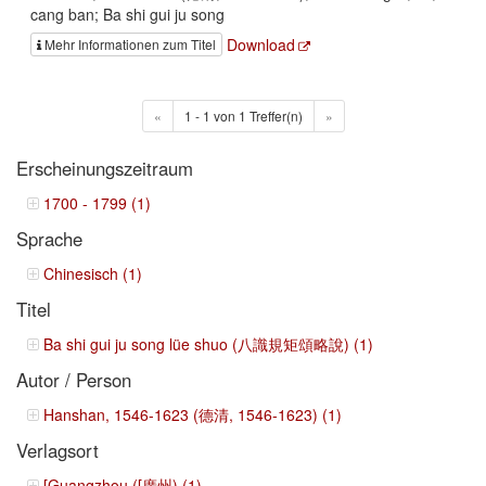
cang ban; Ba shi gui ju song
Download
Mehr Informationen zum Titel
«
1 - 1 von 1 Treffer(n)
»
Erscheinungszeitraum
1700 - 1799 (1)
Sprache
Chinesisch (1)
Titel
Ba shi gui ju song lüe shuo (八識規矩頌略說) (1)
Autor / Person
Hanshan, 1546-1623 (德清, 1546-1623) (1)
Verlagsort
[Guangzhou ([廣州) (1)