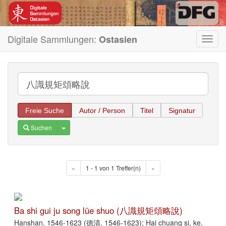
Digitale Sammlungen:
Ostasien
Toggl
navig
Freie Suche
Autor / Person
Titel
Signatur
Toggle Dropdown
Suchen
«
1 - 1 von 1 Treffer(n)
»
Ba shi gui ju song lüe shuo (八識規矩頌略說)
Hanshan, 1546-1623 (德清, 1546-1623); Hai chuang si, ke,