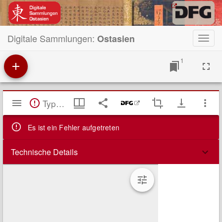
Digitale Sammlungen:
Ostasien
Toggl
navig
1
Mirador
TypeError: Failed to fetch
Viewer
Es ist ein Fehler aufgetreten
Technische Details