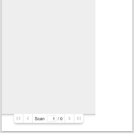
Scan
/ 
0