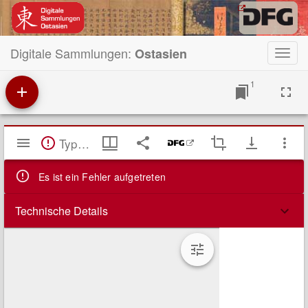
Digitale Sammlungen:
Ostasien
Toggl
navig
1
Mirador
TypeError: Failed to fetch
Viewer
Es ist ein Fehler aufgetreten
Technische Details