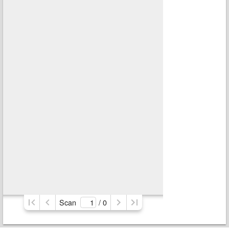
Scan
/ 
0