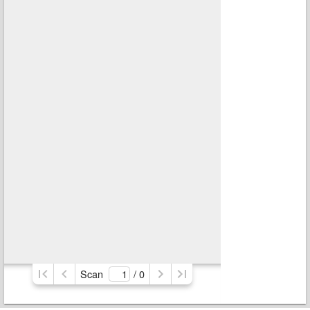
Scan
/ 
0