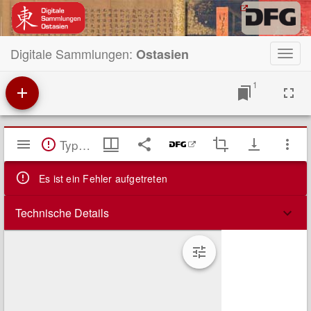
Digitale Sammlungen:
Ostasien
Toggl
navig
1
Mirador
TypeError: Failed to fetch
Viewer
Es ist ein Fehler aufgetreten
Technische Details