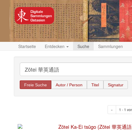
Startseite
Entdecken
Suche
Sammlungen
Freie Suche
Autor / Person
Titel
Signatur
«
1 - 1 vo
Zōtei Ka-Ei tsūgo (Zōtei 華英通語