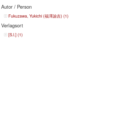
Autor / Person
Fukuzawa, Yukichi (福澤諭吉) (1)
Verlagsort
[S.l.] (1)