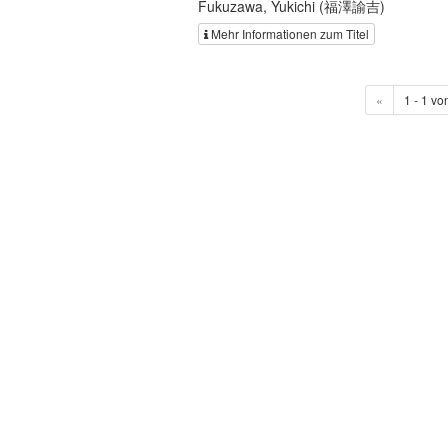
Fukuzawa, Yukichi (福澤諭吉)
Mehr Informationen zum Titel
«
1 - 1 vo