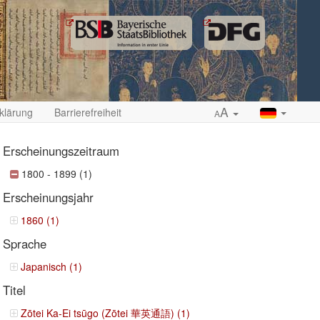
A
klärung
Barrierefreiheit
A
Erscheinungszeitraum
1800 - 1899 (1)
Erscheinungsjahr
ropdown
1860 (1)
Sprache
Japanisch (1)
Titel
Zōtei Ka-Ei tsūgo (Zōtei 華英通語) (1)