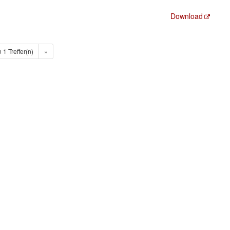
Download
n 1 Treffer(n)
»