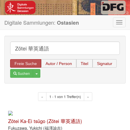
Digitale Sammlungen:
Ostasien
Toggl
navig
Freie Suche
Autor / Person
Titel
Signatur
Toggle Dropdown
Suchen
«
1 - 1 von 1 Treffer(n)
»
Zōtei Ka-Ei tsūgo (Zōtei 華英通語)
Fukuzawa, Yukichi (福澤諭吉)