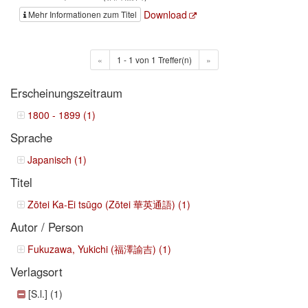
Download
Mehr Informationen zum Titel
«
1 - 1 von 1 Treffer(n)
»
Erscheinungszeitraum
1800 - 1899 (1)
Sprache
Japanisch (1)
Titel
Zōtei Ka-Ei tsūgo (Zōtei 華英通語) (1)
Autor / Person
Fukuzawa, Yukichi (福澤諭吉) (1)
Verlagsort
[S.l.] (1)