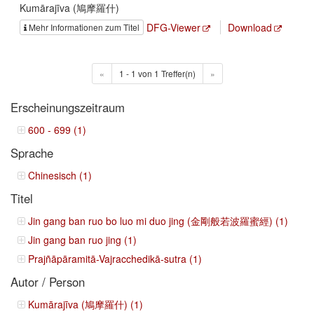
Kumārajīva (鳩摩羅什)
DFG-Viewer
Download
Mehr Informationen zum Titel
«
1 - 1 von 1 Treffer(n)
»
Erscheinungszeitraum
600 - 699 (1)
Sprache
Chinesisch (1)
Titel
Jin gang ban ruo bo luo mi duo jing (金剛般若波羅蜜經) (1)
Jin gang ban ruo jing (1)
Prajñāpāramitā-Vajracchedikā-sutra (1)
Autor / Person
Kumārajīva (鳩摩羅什) (1)