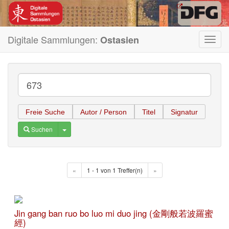
Digitale Sammlungen:
Ostasien
Toggl
navig
Freie Suche
Autor / Person
Titel
Signatur
Toggle Dropdown
Suchen
«
1 - 1 von 1 Treffer(n)
»
Jin gang ban ruo bo luo mi duo jing (金剛般若波羅蜜
經)