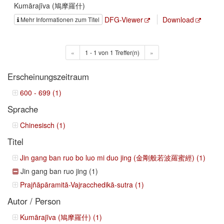
Kumārajīva (鳩摩羅什)
DFG-Viewer
Download
Mehr Informationen zum Titel
«
1 - 1 von 1 Treffer(n)
»
Erscheinungszeitraum
600 - 699 (1)
Sprache
Chinesisch (1)
Titel
Jin gang ban ruo bo luo mi duo jing (金剛般若波羅蜜經) (1)
Jin gang ban ruo jing (1)
Prajñāpāramitā-Vajracchedikā-sutra (1)
Autor / Person
Kumārajīva (鳩摩羅什) (1)