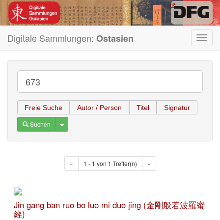
Digitale Sammlungen:
Ostasien
Toggl
navig
Freie Suche
Autor / Person
Titel
Signatur
Toggle Dropdown
Suchen
«
1 - 1 von 1 Treffer(n)
»
Jin gang ban ruo bo luo mi duo jing (金剛般若波羅蜜
經)