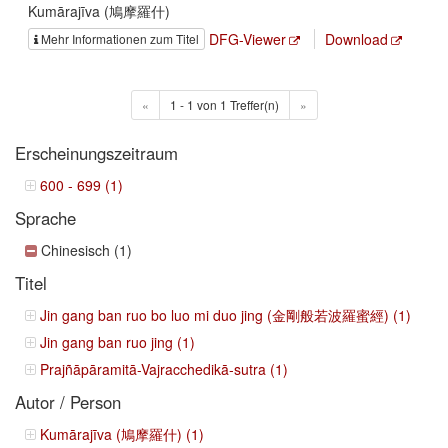
Kumārajīva (鳩摩羅什)
DFG-Viewer
Download
Mehr Informationen zum Titel
«
1 - 1 von 1 Treffer(n)
»
Erscheinungszeitraum
600 - 699 (1)
Sprache
Chinesisch (1)
Titel
Jin gang ban ruo bo luo mi duo jing (金剛般若波羅蜜經) (1)
Jin gang ban ruo jing (1)
Prajñāpāramitā-Vajracchedikā-sutra (1)
Autor / Person
Kumārajīva (鳩摩羅什) (1)