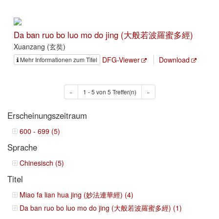
Da ban ruo bo luo mo do jing (大般若波羅蜜多經)
Xuanzang (玄奘)
DFG-Viewer
Download
Mehr Informationen zum Titel
«
1 - 5 von 5 Treffer(n)
»
Erscheinungszeitraum
600 - 699 (5)
Sprache
Chinesisch (5)
Titel
Miao fa lian hua jing (妙法連華經) (4)
Da ban ruo bo luo mo do jing (大般若波羅蜜多經) (1)