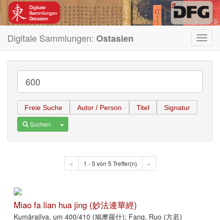
Digitale Sammlungen:
Ostasien
Toggl
navig
Freie Suche
Autor / Person
Titel
Signatur
Toggle Dropdown
Suchen
«
1 - 5 von 5 Treffer(n)
»
Miao fa lian hua jing (妙法連華經)
Kumārajīva, um 400/410 (鳩摩羅什); Fang, Ruo (方若)