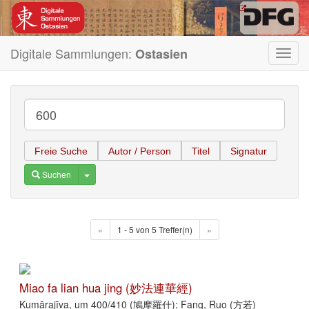
Digitale Sammlungen:
Ostasien
Toggl
navig
Freie Suche
Autor / Person
Titel
Signatur
Toggle Dropdown
Suchen
«
1 - 5 von 5 Treffer(n)
»
Miao fa lian hua jing (妙法連華經)
Kumārajīva, um 400/410 (鳩摩羅什); Fang, Ruo (方若)