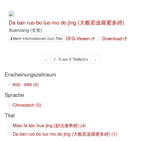
Da ban ruo bo luo mo do jing (大般若波羅蜜多經)
Xuanzang (玄奘)
DFG-Viewer
Download
Mehr Informationen zum Titel
«
1 - 5 von 5 Treffer(n)
»
Erscheinungszeitraum
600 - 699 (5)
Sprache
Chinesisch (5)
Titel
Miao fa lian hua jing (妙法連華經) (4)
Da ban ruo bo luo mo do jing (大般若波羅蜜多經) (1)