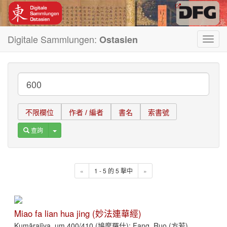
Digitale Sammlungen:
Ostasien
Toggl
navig
不限欄位
作者 / 編者
書名
索書號
Toggle Dropdown
查詢
«
1 - 5 的 5 擊中
»
Miao fa lian hua jing (妙法連華經)
Kumārajīva, um 400/410 (鳩摩羅什); Fang, Ruo (方若)