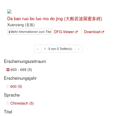
Da ban ruo bo luo mo do jing (大般若波羅蜜多經)
Xuanzang (玄奘)
DFG-Viewer
Download
Mehr Informationen zum Titel
«
1 - 5 von 5 Treffer(n)
»
Erscheinungszeitraum
600 - 699 (5)
Erscheinungsjahr
600 (5)
Sprache
Chinesisch (5)
Titel