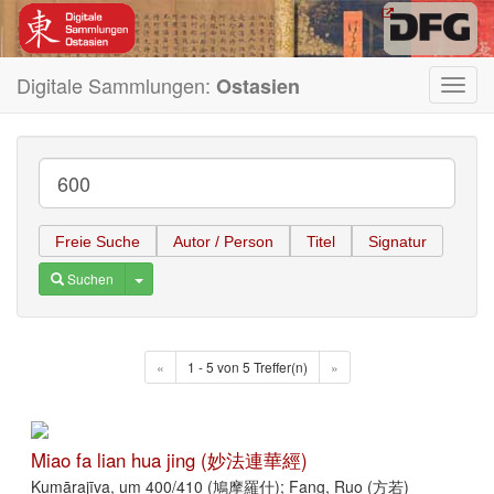
Digitale Sammlungen:
Ostasien
Toggl
navig
Freie Suche
Autor / Person
Titel
Signatur
Toggle Dropdown
Suchen
«
1 - 5 von 5 Treffer(n)
»
Miao fa lian hua jing (妙法連華經)
Kumārajīva, um 400/410 (鳩摩羅什); Fang, Ruo (方若)