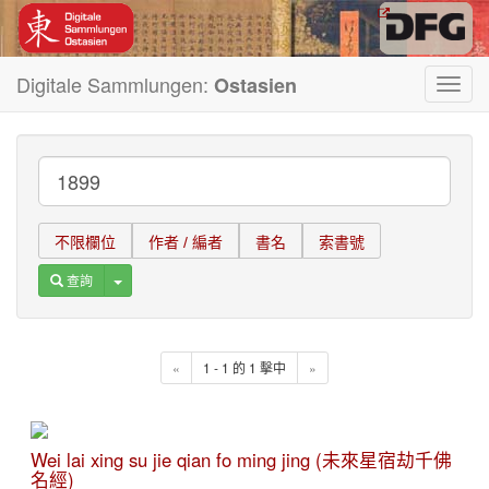
Digitale Sammlungen:
Ostasien
Toggl
navig
不限欄位
作者 / 編者
書名
索書號
Toggle Dropdown
查詢
«
1 - 1 的 1 擊中
»
Wei lai xing su jie qian fo ming jing (未來星宿劫千佛
名經)