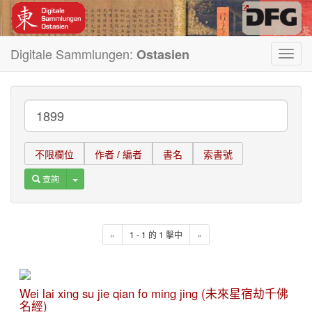
Digitale Sammlungen:
Ostasien
Toggl
navig
不限欄位
作者 / 編者
書名
索書號
Toggle Dropdown
查詢
«
1 - 1 的 1 擊中
»
Wei lai xing su jie qian fo ming jing (未來星宿劫千佛
名經)