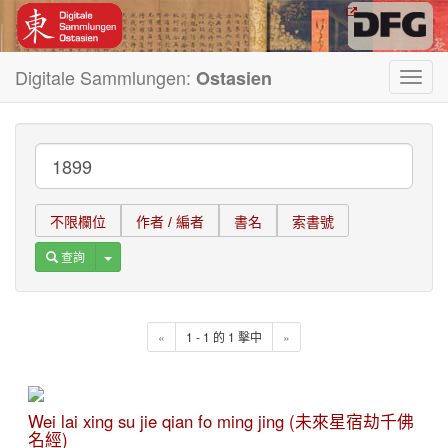
Digitale Sammlungen:
Ostasien
Toggl
navig
不限欄位
作者 / 編者
書名
索書號
Toggle Dropdown
查詢
«
1 - 1 的 1 擊中
»
Wei lai xing su jie qian fo ming jing (未來星宿劫千佛
名經)