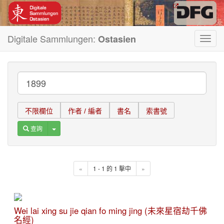
Digitale Sammlungen:
Ostasien
Toggl
navig
不限欄位
作者 / 編者
書名
索書號
Toggle Dropdown
查詢
«
1 - 1 的 1 擊中
»
Wei lai xing su jie qian fo ming jing (未來星宿劫千佛
名經)