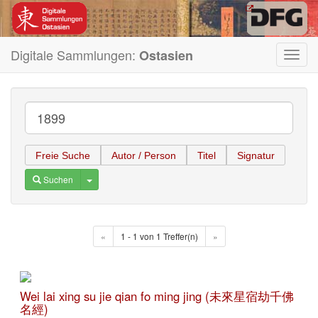
Digitale Sammlungen:
Ostasien
Toggl
navig
Freie Suche
Autor / Person
Titel
Signatur
Toggle Dropdown
Suchen
«
1 - 1 von 1 Treffer(n)
»
Wei lai xing su jie qian fo ming jing (未來星宿劫千佛
名經)