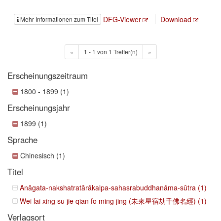
DFG-Viewer
Download
Mehr Informationen zum Titel
«
1 - 1 von 1 Treffer(n)
»
Erscheinungszeitraum
1800 - 1899 (1)
Erscheinungsjahr
1899 (1)
Sprache
Chinesisch (1)
Titel
Anâgata-nakshatratârâkalpa-sahasrabuddhanâma-sûtra (1)
Wei lai xing su jie qian fo ming jing (未來星宿劫千佛名經) (1)
Verlagsort